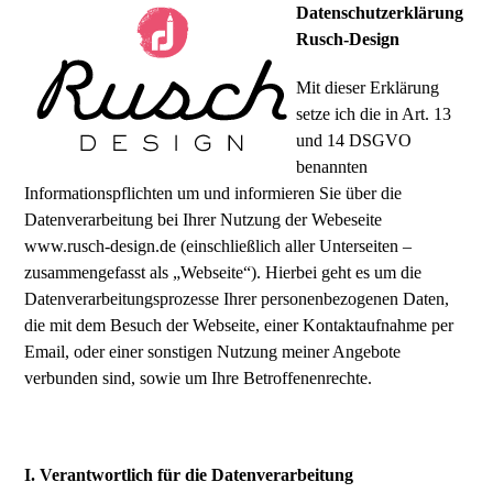
Skip
Open
Close
Datenschutzerklärung
to
Rusch-Design
mobile
mobile
content
menu
menu
Mit dieser Erklärung
setze ich die in Art. 13
und 14 DSGVO
benannten
Informationspflichten um und informieren Sie über die
Datenverarbeitung bei Ihrer Nutzung der Webeseite
www.rusch-design.de (einschließlich aller Unterseiten –
zusammengefasst als „Webseite“). Hierbei geht es um die
Datenverarbeitungsprozesse Ihrer personenbezogenen Daten,
die mit dem Besuch der Webseite, einer Kontaktaufnahme per
Email, oder einer sonstigen Nutzung meiner Angebote
verbunden sind, sowie um Ihre Betroffenenrechte.
I. Verantwortlich für die Datenverarbeitung